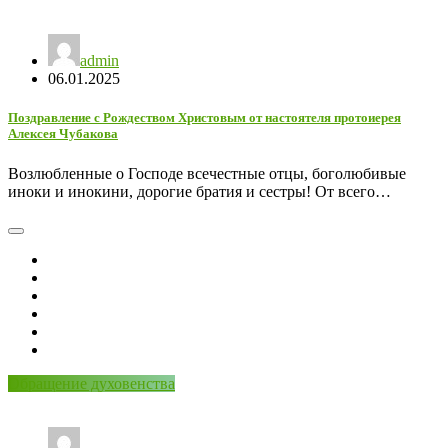
admin
06.01.2025
Поздравление с Рождеством Христовым от настоятеля протоиерея
Алексея Чубакова
Возлюбленные о Господе всечестные отцы, боголюбивые
иноки и инокини, дорогие братия и сестры! От всего…
Обращение духовенства