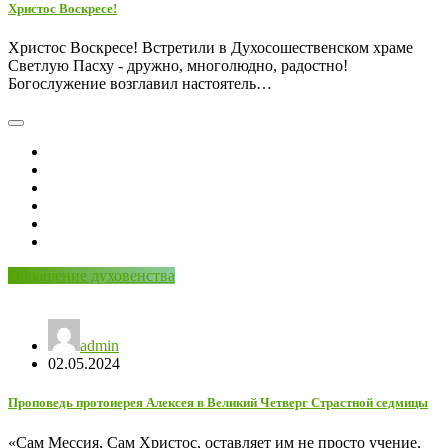
Христос Воскресе!
Христос Воскресе! Встретили в Духосошественском храме
Светлую Пасху - дружно, многолюдно, радостно!
Богослужение возглавил настоятель…
Обращение духовенства
admin
02.05.2024
Проповедь протоиерея Алексея в Великий Четверг Страстной седмицы
«Сам Мессия, Сам Христос, оставляет им не просто учение,