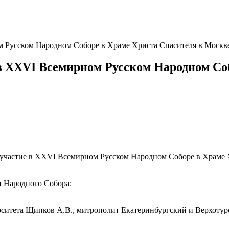
 Русском Народном Соборе в Храме Христа Спасителя в Москв
в XXVI Всемирном Русском Народном Соб
 участие в XXVI Всемирном Русском Народном Соборе в Храме 
и Народного Собора:
ерситета Щипков А.В., митрополит Екатеринбургский и Верхот