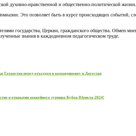
кой духовно-нравственной и общественно-политической жизни. 
Гимназии. Это позволяет быть в курсе происходящих событий, с
елями государства, Церкви, гражданского общества. Обмен мне
лученные знания в каждодневном педагогическом труде.
 Татарстан перед отъездом в командировку в Дагестан
стие в открытии хоккейного турнира Кубок Юриста-2024!