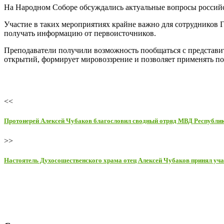
На Народном Соборе обсуждались актуальные вопросы российс
Участие в таких мероприятиях крайне важно для сотрудников 
получать информацию от первоисточников.
Преподаватели получили возможность пообщаться с представит
открытий, формирует мировоззрение и позволяет применять по
<<
Протоиерей Алексей Чубаков благословил сводный отряд МВД Республики
>>
Настоятель Духосошественского храма отец Алексей Чубаков принял уча