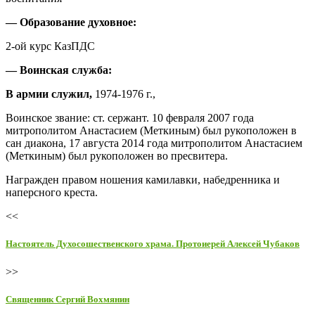
— Образование духовное:
2-ой курс КазПДС
— Воинская служба:
В армии служил,
1974-1976 г.,
Воинское звание: ст. сержант. 10 февраля 2007 года
митрополитом Анастасием (Меткиным) был рукоположен в
сан диакона, 17 августа 2014 года митрополитом Анастасием
(Меткиным) был рукоположен во пресвитера.
Награжден правом ношения камилавки, набедренника и
наперсного креста.
<<
Настоятель Духосошественского храма. Протоиерей Алексей Чубаков
>>
Священник Сергий Вохмянин